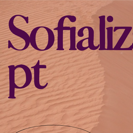
Sofializ
pt